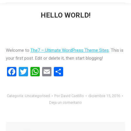
HELLO WORLD!
Estás aquí:
Welcome to
The7 – Ultimate WordPress Theme Sites
. This is
your first post. Edit or delete it, then start blogging!
Facebook
Twitter
WhatsApp
Email
Compartir
Categoría:
Uncategorised
Por
David Castillo
diciembre 15, 2016
Deja un comentario