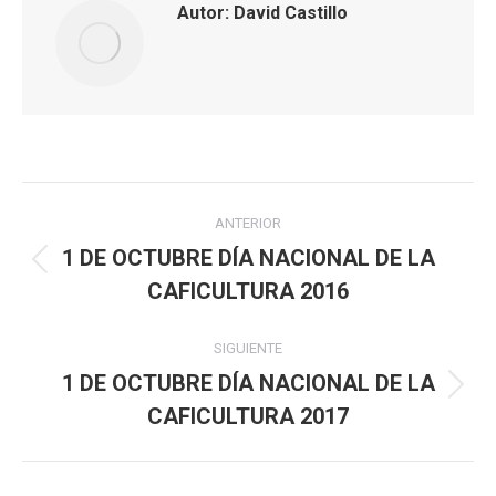
Autor:
David Castillo
Navegación
ANTERIOR
entre
1 DE OCTUBRE DÍA NACIONAL DE LA
Publicación
CAFICULTURA 2016
publicaciones
anterior:
SIGUIENTE
1 DE OCTUBRE DÍA NACIONAL DE LA
Publicación
CAFICULTURA 2017
siguiente: