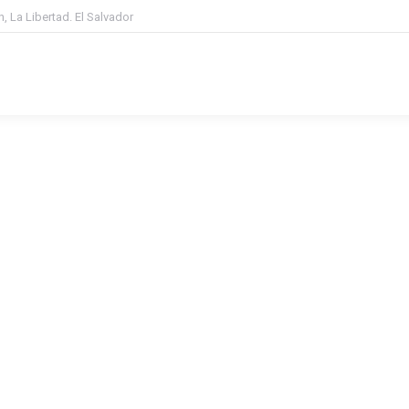
, La Libertad. El Salvador
Inicio
Quiénes Somos
Serv